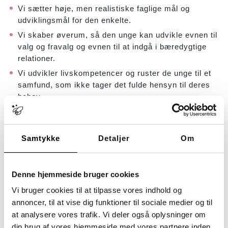
Vi sætter høje, men realistiske faglige mål og
udviklingsmål for den enkelte.
Vi skaber øverum, så den unge kan udvikle evnen til
valg og fravalg og evnen til at indgå i bæredygtige
relationer.
Vi udvikler livskompetencer og ruster de unge til et
samfund, som ikke tager det fulde hensyn til deres
behov.
Vi arbejder med retten til at være ung som en
forudsætning for at blive voksen.
Vi dokumenterer og udvikler vores indsats, f.eks.
Samtykke
Detaljer
Om
gennem netværk og partnerskabsaftaler med
virksomheder, uddannelsessteder og frivillige
organisationer.
Denne hjemmeside bruger cookies
Vi bruger cookies til at tilpasse vores indhold og
annoncer, til at vise dig funktioner til sociale medier og til
at analysere vores trafik. Vi deler også oplysninger om
din brug af vores hjemmeside med vores partnere inden