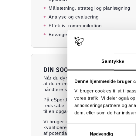
Målsætning, strategi og planlægning
Analyse og evaluering
Effektiv kommunikation
Bevægelse, krop og reaktionsevne
Samtykke
DIN SOCIALE OG PERSONLIGE 
Når du dyrker eSport, styrker du også di
Denne hjemmeside bruger c
at du er en del af et hold, der skal pla
håndtere stressende spilsituationer sam
Vi bruger cookies til at tilpas
vores trafik. Vi deler også 
På eSportlinjen udvikler du dig både som 
redskaber til at arbejde konstruktivt på må
annonceringspartnere og anal
til en opgave.
dem, eller som de har indsaml
Vi bruger evaluering som en fast bestandd
Samtykkevalg
kvalificere mål samt udvikle bedre strate
af potentialer.
Nødvendig