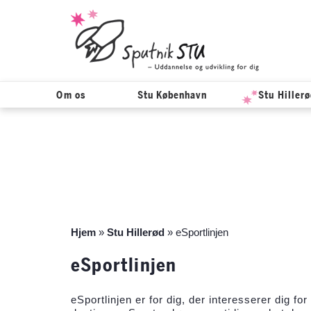
Om os
Stu København
Stu Hiller
Hop
til
indholdet
Hjem
»
Stu Hillerød
»
eSportlinjen
eSportlinjen
eSportlinjen er for dig, der interesserer dig f