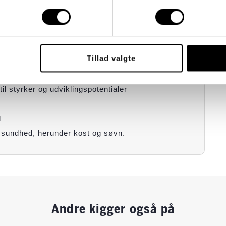
portlinjen beror særligt på:
Tillad valgte
il og fra sine holdkammerater
f et hold
 til styrker og udviklingspotentialer
d
e sundhed, herunder kost og søvn.
Andre kigger også på