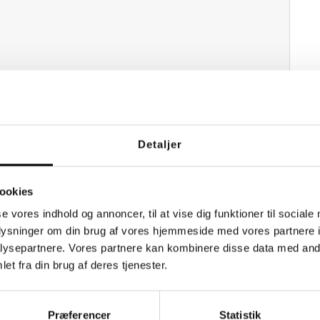
Detaljer
UDVIKLING
ne sociale og personlige kompetencer i kraft af
ookies
nlægge, kommunikere, analysere, evaluere og
men.
se vores indhold og annoncer, til at vise dig funktioner til sociale
oplysninger om din brug af vores hjemmeside med vores partnere i
del af en gruppe og individuelt. Du vil opnå
l, strategier og forbedring af egen rolle i forhold
ysepartnere. Vores partnere kan kombinere disse data med andr
et fra din brug af deres tjenester.
el i undervisningen til at gå tilbage og
gier til løsning af problemer/opgaver og udvikling
Præferencer
Statistik