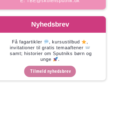
E:
TBE@skolensputnik.dk
Nyhedsbrev
Få fagartikler
, kursustilbud
,
invitationer til gratis temaaftener
samt; historier om Sputniks børn og
unge
.
Tilmeld nyhedsbrev