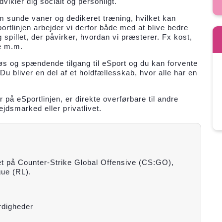
ikler dig socialt og personligt.
 om sunde vaner og dedikeret træning, hvilket kan
tlinjen arbejder vi derfor både med at blive bedre
spillet, der påvirker, hvordan vi præsterer. Fx kost,
se m.m.
øs og spændende tilgang til eSport og du kan forvente
Du bliver en del af et holdfællesskab, hvor alle har en
på eSportlinjen, er direkte overførbare til andre
ejdsmarked eller privatlivet.
et på Counter-Strike Global Offensive (CS:GO),
ue (RL).
rdigheder