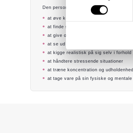
Den personlige og sociale udvikling på eS
at øve kommunikation og samarbejde
at finde sin plads på et hold
at give og modtage konstruktiv kritik t
at se ud over sig selv og være en del a
at kigge realistisk på sig selv i forhold
at håndtere stressende situationer
at træne koncentration og udholdenhe
at tage vare på sin fysiske og mental