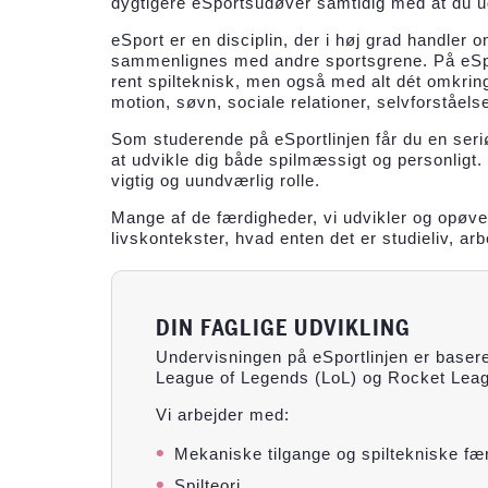
dygtigere eSportsudøver samtidig med at du udv
eSport er en disciplin, der i høj grad handler
sammenlignes med andre sportsgrene. På eSpor
rent spilteknisk, men også med alt dét omkring 
motion, søvn, sociale relationer, selvforståel
Som studerende på eSportlinjen får du en seri
at udvikle dig både spilmæssigt og personligt. 
vigtig og uundværlig rolle.
Mange af de færdigheder, vi udvikler og opøver 
livskontekster, hvad enten det er studieliv, arb
DIN FAGLIGE UDVIKLING
Undervisningen på eSportlinjen er baser
League of Legends (LoL) og Rocket Leag
Vi arbejder med:
Mekaniske tilgange og spiltekniske fæ
Spilteori