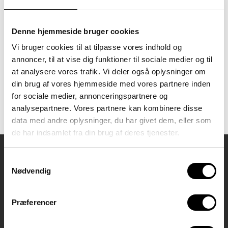
afdelinger, der rummer både
dagbehandling, stu-uddannelse,
botilbud og kursuscenter.
”Med 40 år i branchen og snart
Denne hjemmeside bruger cookies
26 som direktør for Sputnik
Vi bruger cookies til at tilpasse vores indhold og
skal jeg til at tænke på, hvordan
jeg selv og Sputnik kommer
annoncer, til at vise dig funktioner til sociale medier og til
bedst videre. Jeg har haft […]
at analysere vores trafik. Vi deler også oplysninger om
din brug af vores hjemmeside med vores partnere inden
Tagget
direktion
nyheder
for sociale medier, annonceringspartnere og
Sputnik
analysepartnere. Vores partnere kan kombinere disse
data med andre oplysninger, du har givet dem, eller som
de har indsamlet fra din brug af deres tjenester.
Samtykkevalg
Kontaktoplysninger
Nødvendig
Stu København
Stu Hillerød
Stu Hvidovre
Præferencer
Administration
Direktion
Webmail