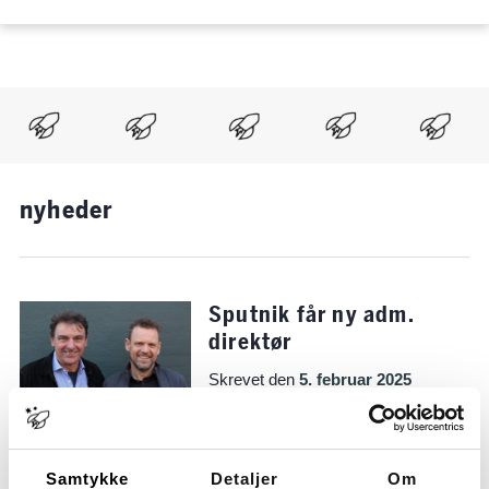
Hop
til
indholdet
nyheder
Sputnik får ny adm.
direktør
Skrevet den
5. februar 2025
Allan Laursen grundlagde i 1999
dagbehandlingsskolen Sputnik.
I dag har organisationen knap
300 medarbejdere og 12
Samtykke
Detaljer
Om