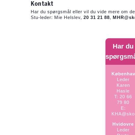
Kontakt
Har du spørgsmål eller vil du vide mere om den
Stu-leder: Mie Helslev,
20 31 21 88
,
MHR@sko
Har du
spørgsm
Københa
Leder
Karen
Hasle
T:
20 66
79 80
E:
KHA@skol
Hvidovre
Leder