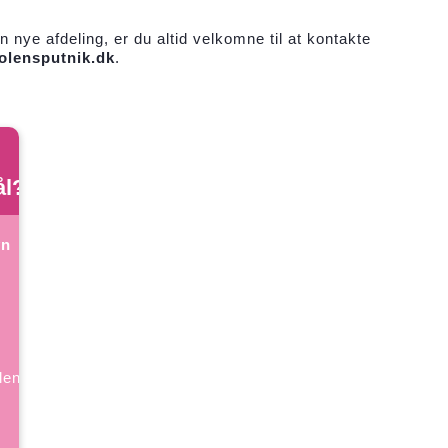
 nye afdeling, er du altid velkomne til at kontakte
lensputnik.dk
.
ål?
vn
ensputnik.dk