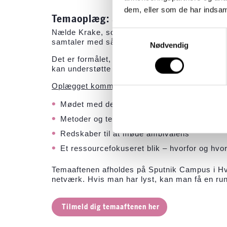
dem, eller som de har indsaml
Temaoplæg: Samtaler med sårbare 
Nælde Krake, som er psykolog i Sputnik, vil pr
Samtykkevalg
samtaler med sårbare unge.
Nødvendig
Det er formålet, at du som professionel kan 
kan understøtte adgangen til bæredygtige samt
Oplægget kommer omkring:
Mødet med den unge. At skabe relationel til
Metoder og teknikker til udvikling af social
Redskaber til at møde ambivalens
Et ressourcefokuseret blik – hvorfor og hvo
Temaaftenen afholdes på Sputnik Campus i Hv
netværk. Hvis man har lyst, kan man få en run
Tilmeld dig temaaftenen her