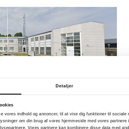
Detaljer
vre inviterer vi til åbent hus og temaaften for fagfolk.
re vores nye tilbud og være til rådighed for spørgsmål
ookies
0-19.00
se vores indhold og annoncer, til at vise dig funktioner til sociale
ens Boulevard 68, 2650 Hvidovre
oplysninger om din brug af vores hjemmeside med vores partnere i
ysepartnere. Vores partnere kan kombinere disse data med andr