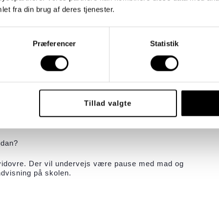
et fra din brug af deres tjenester.
unge
æsentere sociale interveneringsredskaber til brug i
Præferencer
Statistik
gå fra oplægget med konkrete brugbare redskaber, som
aler til sårbare unge.
Nælde Krake
ladelse
Tillad valgte
e færdigheder
rdan?
idovre. Der vil undervejs være pause med mad og
dvisning på skolen.