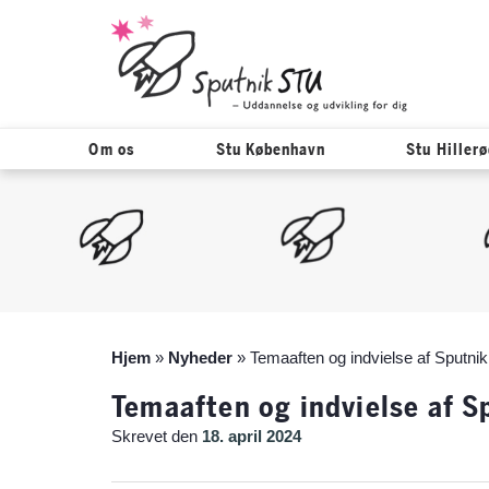
Om os
Stu København
Stu Hiller
Hop
til
indholdet
Hjem
»
Nyheder
»
Temaaften og indvielse af Sputnik
Temaaften og indvielse af S
Skrevet den
18. april 2024