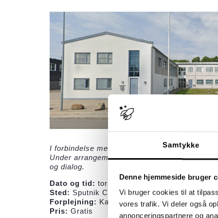
Samtykke
I forbindelse med vores nye stu-afdeling i Hvido
Under arrangementet vil stu-ledelsen præsente
og dialog.
Denne hjemmeside bruger c
Dato og tid:
torsdag d. 30. maj 2024, kl. 16:0
Vi bruger cookies til at tilpas
Sted:
Sputnik Campus Hvidovre, Arnold Niels
Forplejning:
Kaffe, te og let aftensmad
vores trafik. Vi deler også 
Pris:
Gratis
annonceringspartnere og anal