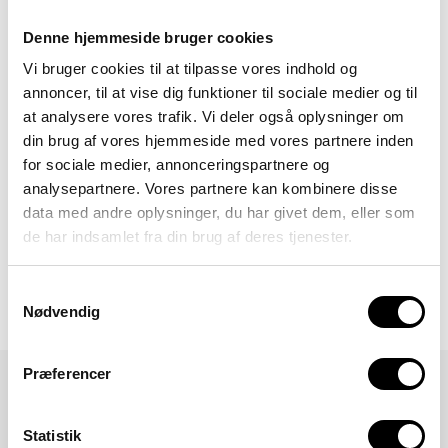
og gruppepraktikker, hvor vi øver os i at samarbejde
som et team.
Denne hjemmeside bruger cookies
Organisering, planlægning og selvstændighed:
Vi
Vi bruger cookies til at tilpasse vores indhold og
laver projekter, hvor du træner din evne til at
annoncer, til at vise dig funktioner til sociale medier og til
projektstyre og at følge en proces fra start til slut.
at analysere vores trafik. Vi deler også oplysninger om
Formidling og kommunikation:
D
u
får
mulighed for
din brug af vores hjemmeside med vores partnere inden
at øve dig
i skolelignende situationer og du
for sociale medier, annonceringspartnere og
introduceres til sprog og begreber til at kunne
analysepartnere. Vores partnere kan kombinere disse
formidle og begribe dit fag.
data med andre oplysninger, du har givet dem, eller som
Arbejdsstrategier og selvhjulpenhed
: Vi arbejder
de har indsamlet fra din brug af deres tjenester.
med afklaring i forhold til dine kompetencer og
udfordringer, og vi hjælper dig til at udvikle
Samtykkevalg
strategier, der understøtter din selvstændiggørelse.
Nødvendig
Præferencer
Statistik
Andre kigger også på