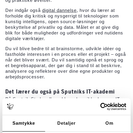
og praktiske øvelser.
Der indgår også
digital dannelse
, hvor du lærer at
forholde dig kritisk og nysgerrigt til teknologier som
kunstig intelligens, open source-løsninger og
beskyttelse af privatliv og data. Målet er at give dig
blik for både muligheder og udfordringer ved nutidens
digitale værktøjer.
Du vil blive bedre til at brainstorme, udvikle idéer og
fastholde interessen i en proces eller et projekt – også
når det bliver svært. Du vil samtidig opnå et sprog og
et begrebsapparat, der gør dig i stand til at beskrive,
analysere og reflektere over dine egne produkter og
arbejdsprocesser.
Det lærer du også på Sputniks IT-akademi
På Sputnik Stu handler uddannelsen ikke kun om IT,
men også om, hvordan du bliver en del af et
fællesskab og kan begå dig på en arbejdsplads eller et
studie. Vi arbejder bl.a. med:
Samtykke
Detaljer
Om
Samarbejde og fællesskab:
Vi laver gruppearbejde