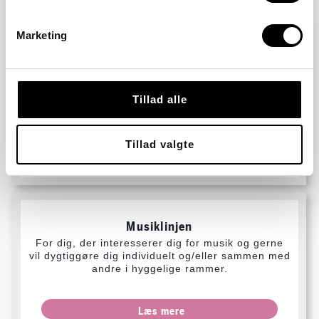
Marketing
eSportlinjen
For dig, der har interesse for gaming og som
gerne vil være en del af et fællesskab, hvor du
Tillad alle
udvikler dig til en god holdkammerat og en bedre
gamer.
Tillad valgte
Læs mere
Musiklinjen
For dig, der interesserer dig for musik og gerne
vil dygtiggøre dig individuelt og/eller sammen med
andre i hyggelige rammer.
Læs mere