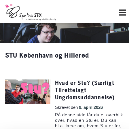
Hop
til
indholdet
STU København og Hillerød
Hvad er Stu? (Særligt
Tilrettelagt
Ungdomsuddannelse)
Skrevet den
9. april 2026
På denne side får du et overblik
over, hvad en Stu er. Du kan
bl.a. læse om, hvem Stu er for,