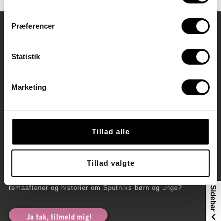
Præferencer
Kontaktoplysninger
Statistik
Stu København
Stu Hillerød
Stu Hvidovre
Administration
Marketing
Direktion
Webmail
GDPR og whistleblowerordning
Tillad alle
Gå til vores persondata- og cookiepolitik
Gå til vores whistleblowerordning
Sputniks nyhedsbrev
Tillad valgte
Vil du have fagartikler, kursustilbud, invitationer til gratis
temaaftener og historier om Sputniks børn og unge?
Sidebar
Ja tak, tilmeld mig!