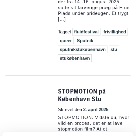
der fra 14.-16. august 2025
satte sit farverige præg på Frue
Plads under prideugen. Et trygt
[…]
Tagget
fluidfestival
frivillighed
queer
Sputnik
sputnikstukøbenhavn
stu
stukøbenhavn
STOPMOTION på
København Stu
Skrevet den
2. april 2025
STOPMOTION. Vidste du, hvor
vild en proces, det er at lave
stopmotion film? At et
slutresultat på 6 minutter f.eks.