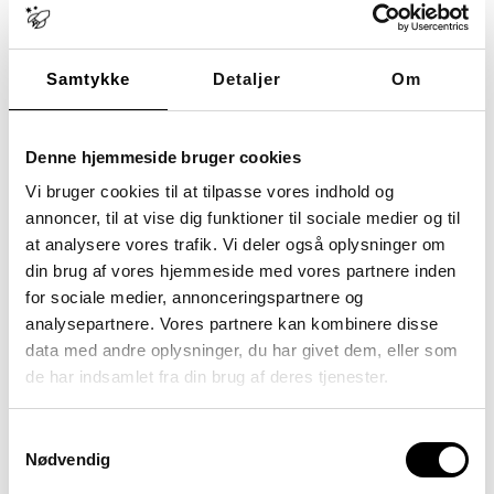
kræver, at man flytter de
genstande og figurer, der skal
indgå i filmen, 8.640 gange. En
Samtykke
Detaljer
Om
god håndfuld unge på
multimedielinjen på Sputnik Stu
i København har prøvet kræfter
med mediet. Her kan du læse
Denne hjemmeside bruger cookies
[…]
Vi bruger cookies til at tilpasse vores indhold og
Tagget
medielinje
multimedie
annoncer, til at vise dig funktioner til sociale medier og til
stopmotion
stu
at analysere vores trafik. Vi deler også oplysninger om
din brug af vores hjemmeside med vores partnere inden
for sociale medier, annonceringspartnere og
analysepartnere. Vores partnere kan kombinere disse
data med andre oplysninger, du har givet dem, eller som
Nyt projekt vil fremme
de har indsamlet fra din brug af deres tjenester.
demokratisk indflydelse
for stu-studerende
Samtykkevalg
Skrevet den
16. oktober 2024
Nødvendig
STU – VEJEN TIL