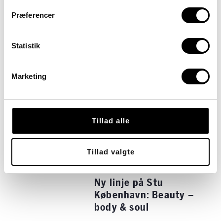
DELTAGELSE. I juni i år blev
der vedtaget en ny lov om
Præferencer
ungdomsuddannelser til unge
med særlige behov. Loven skal
sikre øgede rettigheder til de
Statistik
studerende, herunder retten til
etablering af elevråd. Derfor vil
SUMH (Sammenslutningen af
Marketing
Unge Med Handicap) i
samarbejde med Foreningen
MED og Foreningen Consentio
undersøge, hvordan de […]
Tillad alle
Tagget
elevdemokrati
stu
Tillad valgte
Ny linje på Stu
København: Beauty –
body & soul