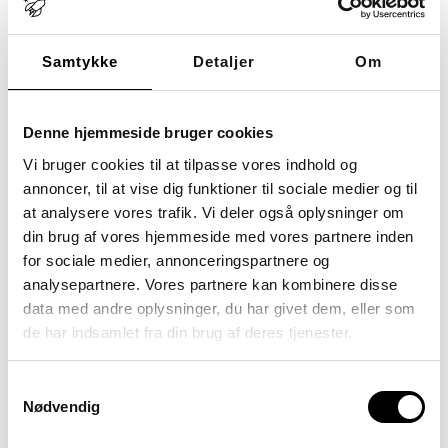
bl.a. læse om, hvem Stu er for,
hvad formålet med en STU er,
og hvilket udbytte man som ung
Samtykke
Detaljer
Om
kan få med sig. Hvad er
formålet med Stu? Et Stu-forløb
sigter mod at udvikle den unge
fagligt, personligt og socialt og
Denne hjemmeside bruger cookies
[…]
Vi bruger cookies til at tilpasse vores indhold og
annoncer, til at vise dig funktioner til sociale medier og til
Tagget
autisme og STU
at analysere vores trafik. Vi deler også oplysninger om
særligt tilrettelagt
din brug af vores hjemmeside med vores partnere inden
ungdomsuddannelse
for sociale medier, annonceringspartnere og
stu
STU forløb
analysepartnere. Vores partnere kan kombinere disse
STU København og Hillerød
data med andre oplysninger, du har givet dem, eller som
STU målgruppe
STU praktik
de har indsamlet fra din brug af deres tjenester.
ungdomsuddannelse for unge
med særlige behov
Samtykkevalg
Nødvendig
unge med handicap uddannelse
UU vejledning