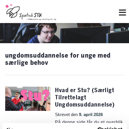
Hop
til
indholdet
ungdomsuddannelse for unge med
særlige behov
Hvad er Stu? (Særligt
Tilrettelagt
Ungdomsuddannelse)
Skrevet den
9. april 2026
På denne side får du et overblik
over, hvad en Stu er. Du kan