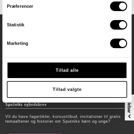
Præferencer
Statistik
Kontaktoplysninger
Marketing
Stu København
Stu Hillerød
Stu Hvidovre
Administration
Direktion
Webmail
Tillad alle
GDPR og whistleblowerordning
Gå til vores persondata- og cookiepolitik
Tillad valgte
Gå til vores whistleblowerordning
Sidebar
Sputniks nyhedsbrev
Vil du have fagartikler, kursustilbud, invitationer til gratis
temaaftener og historier om Sputniks børn og unge?